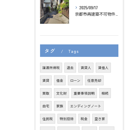
2025/09/17
京都市再建築不可物件でも売れる？不動産買取の実例
タグ
Tags
譲渡所得税
退去
賃貸人
賃借人
賃貸
借金
ローン
任意売却
買取
文化財
重要事項説明
相続
自宅
家族
エンディングノート
住民税
特別控除
税金
空き家