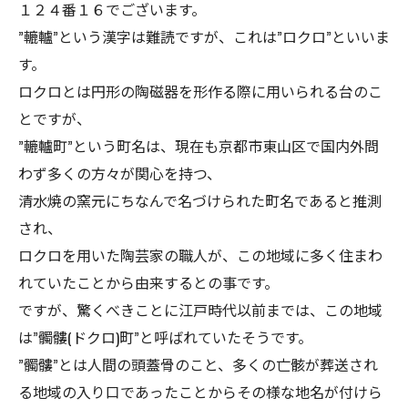
１２４番１６でございます。
”轆轤”という漢字は難読ですが、これは”ロクロ”といいま
す。
ロクロとは円形の陶磁器を形作る際に用いられる台のこ
とですが、
”轆轤町”という町名は、現在も京都市東山区で国内外問
わず多くの方々が関心を持つ、
清水焼の窯元にちなんで名づけられた町名であると推測
され、
ロクロを用いた陶芸家の職人が、この地域に多く住まわ
れていたことから由来するとの事です。
ですが、驚くべきことに江戸時代以前までは、この地域
は”髑髏(ドクロ)町”と呼ばれていたそうです。
”髑髏”とは人間の頭蓋骨のこと、多くの亡骸が葬送され
る地域の入り口であったことからその様な地名が付けら