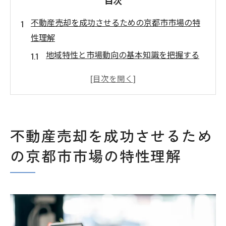
目次
不動産売却を成功させるための京都市市場の特
性理解
地域特性と市場動向の基本知識を把握する
京都市内の人気エリアとその魅力を知る
都市計画やインフラ整備が市場に与える影
響
不動産売却における京都市特有の法規制と
不動産売却を成功させるため
対策
の京都市市場の特性理解
過去の売却事例から学ぶ市場特性の理解
都市経済の変動が不動産価値に与える影響
京都市での物件価値を最大化するリフォームの
重要性
価値を高めるための効果的なリフォーム箇