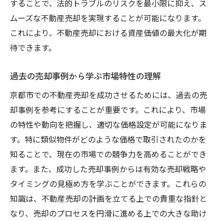
することで、法的トラブルのリスクを最小限に抑え、ス
効率的な不動産売却のためのスケジュール作成
ムーズな不動産売却を実現することが可能になります。
のコツ
これにより、不動産売却における資産価値の最大化が期
スケジュール作成の基本とその重要性
待できます。
売買プロセスを理解した段階的な計画の立
案
過去の売却事例から学ぶ市場特性の理解
不測の事態に備えた柔軟なスケジュール作
京都市での不動産売却を成功させるためには、過去の売
成
却事例を参考にすることが重要です。これにより、市場
各ステップにおける時間配分と効率化の術
の特性や動向を把握し、適切な価格設定が可能になりま
目標達成のためのスケジュール管理のポイ
す。特に類似物件がどのような価格で取引されたのかを
ント
知ることで、現在の市場での競争力を高めることができ
スケジュール通りに進めるための実践的ア
ます。また、成功した売却事例からは有効な売却戦略や
ドバイス
タイミングの見極め方を学ぶことができます。これらの
専門家の助言を活用した京都市での売却計画の
知識は、不動産売却の計画を立てる上での貴重な指針と
具体化
なり、売却のプロセスを円滑に進める上での大きな助け