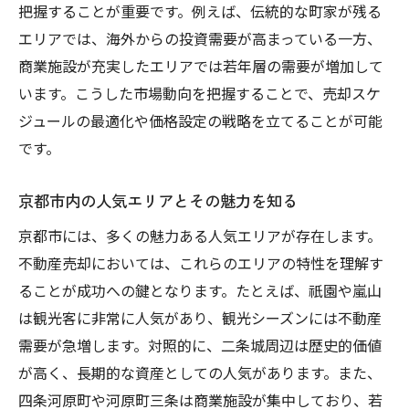
把握することが重要です。例えば、伝統的な町家が残る
ング
エリアでは、海外からの投資需要が高まっている一方、
地域のイベントや観光シーズンを考慮した
商業施設が充実したエリアでは若年層の需要が増加して
売却時期
います。こうした市場動向を把握することで、売却スケ
経済指標が不動産売却時期に与える影響の
ジュールの最適化や価格設定の戦略を立てることが可能
分析
です。
市場調査のデータを活用した売却プランの
具体化
京都市内の人気エリアとその魅力を知る
専門家の意見を取り入れた売却時期の最終
京都市には、多くの魅力ある人気エリアが存在します。
決定
不動産売却においては、これらのエリアの特性を理解す
不動産業者の選定が京都市での売却成功に与え
ることが成功への鍵となります。たとえば、祇園や嵐山
る影響
は観光客に非常に人気があり、観光シーズンには不動産
信頼できる不動産業者を選ぶためのポイン
需要が急増します。対照的に、二条城周辺は歴史的価値
ト
が高く、長期的な資産としての人気があります。また、
四条河原町や河原町三条は商業施設が集中しており、若
地元に精通した業者と連携するメリット