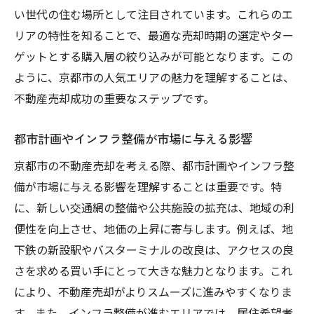
い世代の住む場所として注目されています。これらのエ
不動産業者の過去実績と顧客評価の確認
リアの特性を知ることで、最適な売却時期の選定やター
営業力が売却価格に及ぼす影響とその重要
ゲットとする購入層の絞り込みが可能となります。この
性
ように、京都市の人気エリアの魅力を理解することは、
契約条件と手数料についての理解と交渉
不動産売却成功の重要なステップです。
不動産業者が提供するサポートの内容と活
用法
都市計画やインフラ整備が市場に与える影響
京都市における季節的トレンドを考慮した売却
京都市の不動産売却を考える際、都市計画やインフラ整
戦略
備が市場に与える影響を理解することは重要です。特
季節ごとの物件需要の変動を予測する方法
に、新しい交通網の整備や公共施設の拡充は、地域の利
観光シーズンを活かした売却戦略の立案
便性を向上させ、地価の上昇に寄与します。例えば、地
夏休みや冬休みのタイミングを意識した戦
下鉄の新設駅やバスターミナルの改良は、アクセスの良
略
さを求める買い手にとって大きな魅力となります。これ
により、不動産売却がよりスムーズに進みやすくなりま
季節限定のイベントが不動産市場に与える
す。また、インフラ整備が進むエリアでは、居住希望者