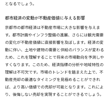
となるでしょう。
専門家が提供する最新の市場動向分析
不動産法務に関する専門的アドバイスの重
都市経済の変動が不動産価値に与える影響
要性
京都市の都市経済は不動産市場に大きな影響を与えま
税務に関するサポートと手続きの流れ
す。都市計画やインフラ整備の進展、さらには観光需要
戦略的な売却計画を立てるためのコンサル
の変化が不動産価値に直接影響を及ぼします。経済の変
ティング
動に伴い、土地や建物の需要と供給のバランスが変わる
専門家が推奨する売却プロセスの最適化
ため、これを理解することで将来の市場動向を予測しや
専門家ネットワークを活用した売却成功事
すくなります。このため、経済指標の分析や地域特性の
例の共有
理解は不可欠です。市場のトレンドを踏まえた上で、不
動産売却の最適なタイミングを見極めることができれ
ば、より高い価値での売却が可能となります。これによ
り、後悔しない売却を実現することができるでしょう。