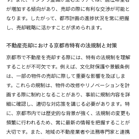
影響
が増加する傾向があり、売却の際に有利な交渉が可能と
気候変動が不動産売却に与える新たな課題
なります。したがって、都市計画の進捗状況を常に把握
季節の特性を活かしたプロモーション活動
し、売却戦略に活かすことが求められます。
買い手に与える第一印象を高めるための修繕計
画
不動産売却における京都市特有の法規制と対策
修繕がもたらす物件の魅力向上とその効果
京都市で不動産を売却する際には、特有の法規制を理解
費用を押さえつつも効果的な修繕箇所の選
することが不可欠です。例えば、文化財保護や景観条例
定
は、一部の物件の売却に際して重要な影響を及ぼしま
内覧時に好印象を与えるための準備と工夫
す。これらの規制は、物件の改修やリノベーションを計
修繕に関する法律と適切な手続きの理解
画する際に制約となることがあり、事前に規制内容を詳
プロフェッショナルによるアドバイスの活
細に確認し、適切な対応策を講じる必要があります。特
用
に、京都市内では歴史的な背景が強く、法規制の変更も
頻繁に行われるため、常に最新の情報を把握することが
修繕後の物件価値向上を最大化するための
大切です。また、地域の不動産業者や法務専門家と連携
計画