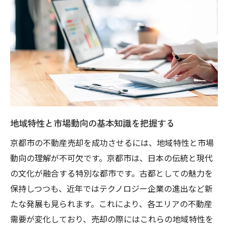
所の選定
費用対効果を考慮したリフォーム計画の立
案
リフォームによる第一印象の向上とその効
果
プロに依頼するかDIYで行うかの判断基準
リフォームに関する法令遵守と許可申請の
地域特性と市場動向の基本知識を把握する
必要性
リフォーム後の物件市場価値を事前に予測
京都市の不動産売却を成功させるには、地域特性と市場
する方法
動向の理解が不可欠です。京都市は、日本の伝統と現代
の文化が融合する特別な都市です。古都としての魅力を
市場調査を活用した京都市での最適な売却時期
保持しつつも、近年ではテクノロジー企業の進出など新
の見極め方
たな発展も見られます。これにより、各エリアの不動産
不動産市場の季節的なサイクルを理解する
需要が変化しており、売却の際にはこれらの地域特性を
ライバル物件との競争を避ける売却タイミ