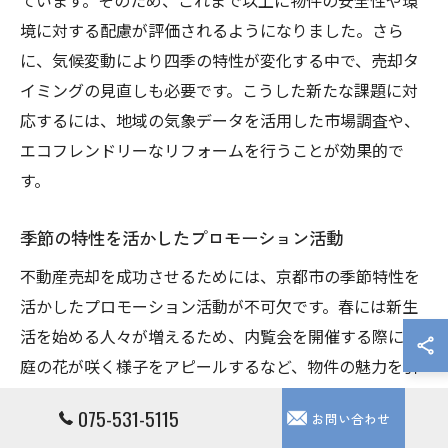
ています。そのため、これまで以上に物件の安全性や環
境に対する配慮が評価されるようになりました。さら
に、気候変動により四季の特性が変化する中で、売却タ
イミングの見直しも必要です。こうした新たな課題に対
応するには、地域の気象データを活用した市場調査や、
エコフレンドリーなリフォームを行うことが効果的で
す。
季節の特性を活かしたプロモーション活動
不動産売却を成功させるためには、京都市の季節特性を
活かしたプロモーション活動が不可欠です。春には新生
活を始める人々が増えるため、内覧会を開催する際には
庭の花が咲く様子をアピールするなど、物件の魅力を引
き出すことができます。夏は涼しさや風通しの良さを強
075-531-5115
お問い合わせ
調し、秋には紅葉の美しさを取り入れた演出が効果的で