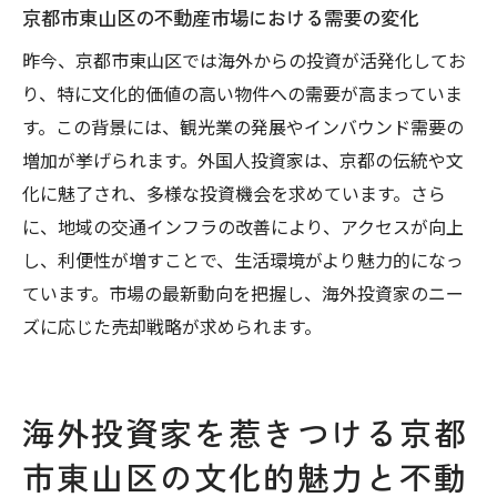
京都市東山区の不動産市場における需要の変化
売主としての信頼性を高めるための方法
昨今、京都市東山区では海外からの投資が活発化してお
不動産売却後に残る地域へのインパクト
り、特に文化的価値の高い物件への需要が高まっていま
投資利益を最大化するための京都市東山区不動
す。この背景には、観光業の発展やインバウンド需要の
産売却ガイド
増加が挙げられます。外国人投資家は、京都の伝統や文
利益最大化のための価格設定戦略
化に魅了され、多様な投資機会を求めています。さら
税務面での優遇措置を活用した売却方法
に、地域の交通インフラの改善により、アクセスが向上
不動産投資のリスク管理と利益確保
し、利便性が増すことで、生活環境がより魅力的になっ
ています。市場の最新動向を把握し、海外投資家のニー
投資家にとって魅力的なキャッシュフロー
ズに応じた売却戦略が求められます。
の確保
長期的な視点での投資回収戦略
不動産売却後の資産管理方法
海外投資家を惹きつける京都
市東山区の文化的魅力と不動