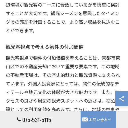
辺環境が観光客のニーズに合致しているかを慎重に検討
することが大切です。観光シーズンを意識したタイミン
グでの売却を計画することで、より高い収益を見込むこ
とができます。
観光客視点で考える物件の付加価値
観光客視点で物件の付加価値を考えることは、京都市東
山区での不動産売却において重要な要素です。この地域
の不動産市場は、その歴史的魅力と観光資源に支えられ
ています。外国人投資家にとっては、物件の伝統的なデ
ィテールや地元文化の体験が大きな魅力です。また、ア
クセスの良さや周辺の観光スポットへの近さは、宿泊施
設としての利用価値を高めます。さらに、地域の祭事や
イベント情報を共有することで、物件の魅力をさらに引
075-531-5115
お問い合わせ
き出すことが可能です。このように、観光客の視点に立