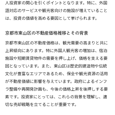
人投資家の関心を引くポイントとなります。特に、外国
外国人が魅力を感じる物件の特徴
語対応のサービスや観光客向けの施設が増えていること
国際的な文化交流を促進するコミュニティ
は、投資の価値を高める要因として挙げられます。
形成
不動産の魅力を高めるためのリノベーショ
京都市東山区の不動産価格推移とその背景
ン事例
京都市東山区の不動産価格は、観光需要の高まりと共に
地元の文化と融合した物件プロモーション
上昇傾向にあります。特に外国人観光客の増加は、宿泊
歴史的価値を活かした不動産ブランディン
施設や短期賃貸物件の需要を押し上げ、価格を支える要
グ
因となっています。また、東山区は歴史的建造物や伝統
京都市東山区での不動産売却成功を目指すため
文化が豊富なエリアであるため、保全や観光資源の活用
の効果的アプローチ
が不動産価値に影響を与えています。政府によるインフ
成功事例から学ぶ不動産売却の秘訣
ラ整備や再開発計画も、今後の価格上昇を後押しする要
素です。投資家にとっては、これらの背景を理解し、適
売却プロセスを円滑に進めるためのコツ
切な売却戦略を立てることが重要です。
売却前の準備が成功に与える影響
不動産エージェントと連携した販売戦略