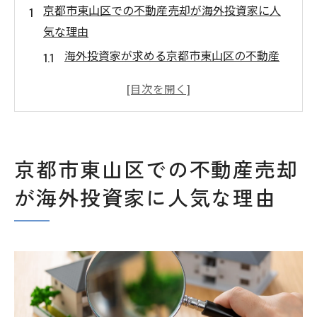
京都市東山区での不動産売却が海外投資家に人
気な理由
海外投資家が求める京都市東山区の不動産
特性
京都市東山区の歴史的価値が不動産売却に
与える影響
人気エリアとしての京都市東山区の市場動
京都市東山区での不動産売却
向分析
が海外投資家に人気な理由
外国人投資家が重視する京都市東山区の生
活利便性
京都市東山区の不動産価格推移とその背景
京都市東山区の不動産市場における需要の
変化
海外投資家を惹きつける京都市東山区の文化的