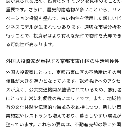
動が見られるため、投資のタイミングを見極めることが
外国人投資家が求める地域情報の提供法
重要です。さらに、歴史的建造物が多いことから、リノ
観光資源を活用した京都市東山区での不動産売
ベーション投資も盛んで、古い物件を活用した新しいビ
却戦術
ジネスモデルが生まれつつあります。適切な市場分析を
観光資源を最大限に活かす不動産宣伝術
行うことで、投資家はより有利な条件で物件を売却でき
観光シーズンを活用した販売計画の立案
る可能性が高まります。
地域の魅力を伝えるための視覚的アプロー
チ
外国人投資家が重視する京都市東山区の生活利便性
観光客の流入が不動産市場に与える影響
外国人投資家にとって、京都市東山区の不動産はその利
宿泊施設としての活用可能性を考慮した物
便性が大きな魅力となっています。観光名所へのアクセ
件選び
スが良く、公共交通機関が整備されているため、旅行者
観光客視点で考える物件の付加価値
にとって非常に利便性の高いエリアです。また、地域特
有の文化体験や伝統的な街並みを維持しつつ、新しい商
外国人投資家の注目を集めるための京都市不動
業施設やレストランも増えており、暮らしやすい環境が
産の魅力強化法
整っています。これらの要素は、不動産売却の際に外国
海外視点での不動産魅力度アップ方法