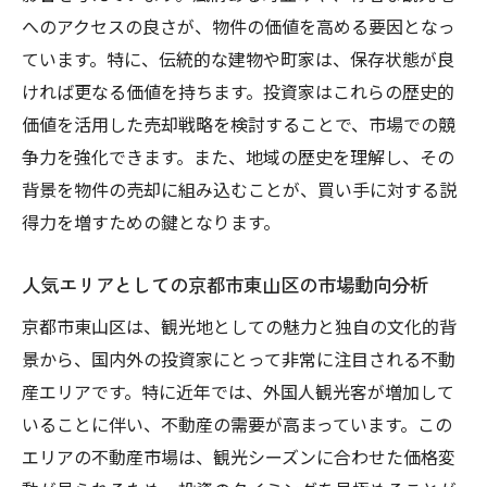
へのアクセスの良さが、物件の価値を高める要因となっ
化理解
ています。特に、伝統的な建物や町家は、保存状態が良
外国人向けのマーケティング手法とその効
ければ更なる価値を持ちます。投資家はこれらの歴史的
果
価値を活用した売却戦略を検討することで、市場での競
海外不動産プラットフォームの活用法
争力を強化できます。また、地域の歴史を理解し、その
多言語対応がもたらす市場拡大の可能性
背景を物件の売却に組み込むことが、買い手に対する説
市場動向を把握し海外投資家を魅了する不動産
得力を増すための鍵となります。
売却の秘訣
最新の市場動向とその解釈
人気エリアとしての京都市東山区の市場動向分析
不動産購入のタイミングを見極める方法
京都市東山区は、観光地としての魅力と独自の文化的背
競合物件と差別化するためのポイント
景から、国内外の投資家にとって非常に注目される不動
不動産市場の変化に対応するための柔軟な
産エリアです。特に近年では、外国人観光客が増加して
戦略
いることに伴い、不動産の需要が高まっています。この
エリアの不動産市場は、観光シーズンに合わせた価格変
市場データの分析による販売戦略の最適化