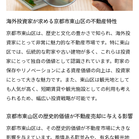
魅力と不動産売却
京都市東山区の文化遺産と不動産の魅力
海外投資家が求める京都市東山区の不動産特性
外国人に人気の観光スポット周辺の物件特
京都市東山区は、歴史と文化の豊かさで知られ、海外投
集
資家にとって非常に魅力的な不動産市場です。特に東山
地域文化を活かした不動産の価値向上戦略
区では、伝統的な町家や古い建物が多く、これらは投資
文化的イベントが不動産市場に与える影響
家にとって独自の価値として認識されています。町家の
京町家とモダン建築の調和が生む魅力
保存やリノベーションによる資産価値の向上は、投資家
文化的背景を理解した不動産投資のメリッ
にとって大きな魅力です。また、東山区は観光地として
ト
も人気が高く、短期賃貸や観光施設としての利用も考え
海外投資家目線で考える京都市東山区の不動産
られるため、幅広い投資戦略が可能です。
売却戦略
京都市東山区の歴史的価値が不動産売却に与える影響
外国人投資家にアピールする物件条件
外国人バイヤーが求める物件の特徴
京都市東山区は、その歴史的価値が不動産市場に大きな
影響を与えています。風情ある町並みや、有名な観光地
コミュニケーションを円滑にするための文