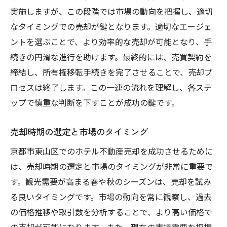
最新の市場動向と価格推移
実施しますが、この段階では市場の動向を把握し、適切
地域需給バランスの分析
なタイミングでの売却が鍵となります。適切なエージェ
ントを選ぶことで、より効率的な売却が可能となり、手
外部環境の変化が売却に与える影響
続きの円滑な進行を助けます。最終的には、売買契約を
市場データに基づく価格設定の重要性
締結し、所有権移転手続きを完了させることで、売却プ
市場調査を活用した売却の成功法
ロセスは終了します。この一連の流れを理解し、各ステ
競合分析で得る知見
ップで慎重な判断を下すことが成功の鍵です。
地域特性を活かした京都市東山区のホテル売却
のステップ
売却時期の選定と市場のタイミング
地域の特性を理解した売却準備
京都市東山区でのホテル不動産売却を成功させるために
地域の強みを引き出すプレゼンテーション
は、売却時期の選定と市場のタイミングが非常に重要で
ステークホルダーとの連携方法
す。観光需要が高まる春や秋のシーズンは、売却を試み
地域に根差した売却プランの策定
る良いタイミングです。市場の動向を常に観察し、過去
の価格推移や取引数を分析することで、より高い価格で
地域の歴史と文化を売却ストーリーに活用