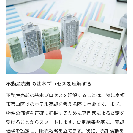
地域イベントの活用とプロモーション
インバウンド需要を視野に入れた売却
地域の観光資源を利用した差別化戦略
成功事例から学ぶ京都市東山区でのホテル売却
の秘訣
成功事例に見る効果的な交渉術
売却成功者からの具体的アドバイス
過去の売却事例から学ぶ市場の傾向
不動産売却の基本プロセスを理解する
競合物件との違いを明確にする
不動産売却の基本プロセスを理解することは、特に京都
売却までのプロセスと時間管理
市東山区でのホテル売却を考える際に重要です。まず、
成功事例に学ぶ広告戦略
物件の価値を正確に把握するために専門家による査定を
不動産売却で最大限の利益を得るための京都市
受けることからスタートします。査定結果を基に、売却
東山区市場動向分析
価格を設定し、販売戦略を立てます。次に、売却活動を