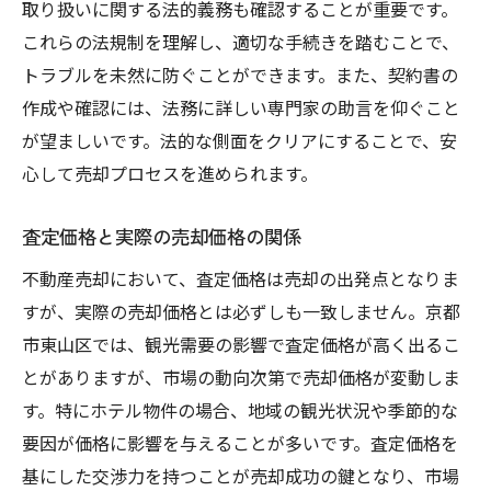
取り扱いに関する法的義務も確認することが重要です。
観光地の中での市場競争力の強み
これらの法規制を理解し、適切な手続きを踏むことで、
売却がもたらす投資ポートフォリオの最適
トラブルを未然に防ぐことができます。また、契約書の
化
作成や確認には、法務に詳しい専門家の助言を仰ぐこと
将来性を見据えた投資判断のポイント
が望ましいです。法的な側面をクリアにすることで、安
地元投資家とのコネクション構築
心して売却プロセスを進められます。
観光地としての強みを活かした京都市東山区の
査定価格と実際の売却価格の関係
ホテル売却成功の鍵
観光地としてのブランディング戦略
不動産売却において、査定価格は売却の出発点となりま
すが、実際の売却価格とは必ずしも一致しません。京都
地元文化を活用したホテルの価値の高め方
市東山区では、観光需要の影響で査定価格が高く出るこ
観光客の動向を分析した売却戦略
とがありますが、市場の動向次第で売却価格が変動しま
地域資源を活かした顧客ターゲティング
す。特にホテル物件の場合、地域の観光状況や季節的な
観光シーズンを見据えた売却のタイミング
要因が価格に影響を与えることが多いです。査定価格を
地域との協力体制構築による相乗効果
基にした交渉力を持つことが売却成功の鍵となり、市場