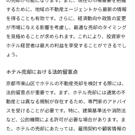
の売却が可能になります。また、現在の市場需要を把握
地域住民の意見を取り入れた戦略
するために、地域の不動産エージェントから最新の情報
京都市東山区の不動産売却における効率的なプ
を得ることも有効です。さらに、経済動向や政策の変更
ロセスとは
が市場に与える影響を考慮し、最適な売却のタイミング
売却プロセスを効率化するためのステップ
を見極めることが求められます。これにより、投資家や
スムーズな売却交渉のための準備
ホテル経営者は最大の利益を享受することができるでし
売却プロセスのデジタル化のメリット
ょう。
時間を短縮するためのチェックリスト活用
法
ホテル売却における法的留意点
売却後のフォローアップと顧客満足度向上
京都市東山区でホテルの不動産売却を検討する際には、
売却完了までのコミュニケーション戦略
法的留意点が重要です。まず、ホテル売却には通常の不
動産とは異なる規制が存在するため、専門家のアドバイ
投資家にとっての京都市東山区での不動産売却
スを受けることが必要です。特に、建築基準法や消防法
の魅力
など、公的機関による許可が必要な場合があります。ま
東山区の不動産価値を引き出す方法
た、ホテルの売却にあたっては、雇用契約や顧客情報の
投資家目線で見る売却のメリット