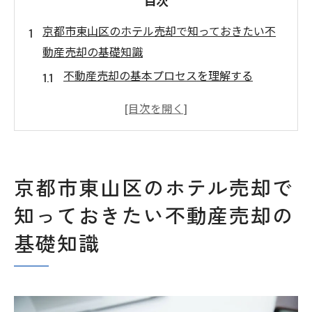
目次
京都市東山区のホテル売却で知っておきたい不
動産売却の基礎知識
不動産売却の基本プロセスを理解する
売却時期の選定と市場のタイミング
ホテル売却における法的留意点
査定価格と実際の売却価格の関係
不動産エージェントの選び方
京都市東山区のホテル売却で
売却に際しての税金対策
知っておきたい不動産売却の
観光需要を活かした京都市東山区の不動産売却
基礎知識
戦略
観光客の動向と売却戦略の調整
季節性を考慮した売却プラン
観光名所周辺ホテルの価値向上法