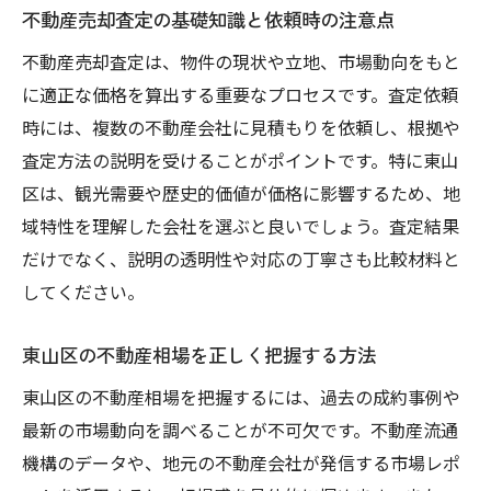
売却活動中に意識したいポイントまとめ
不動産売却査定の基礎知識と依頼時の注意点
不動産売却活動を成功へ導く行動の流れ
不動産売却査定は、物件の現状や立地、市場動向をもと
買主に好印象を与える内覧対応の準備
に適正な価格を算出する重要なプロセスです。査定依頼
売却活動中の情報整理と記録の重要性
時には、複数の不動産会社に見積もりを依頼し、根拠や
査定方法の説明を受けることがポイントです。特に東山
こまめな清掃・修繕で物件価値を高める
区は、観光需要や歴史的価値が価格に影響するため、地
査定額や条件交渉で確認すべき注意点
域特性を理解した会社を選ぶと良いでしょう。査定結果
不動産売却期間中も冷静な判断を心がけよ
だけでなく、説明の透明性や対応の丁寧さも比較材料と
う
してください。
東山区特有のリスク回避策を徹底解説
不動産売却時に注意すべき地域リスク一覧
東山区の不動産相場を正しく把握する方法
文化財保護や条例違反リスクの見極め方
東山区の不動産相場を把握するには、過去の成約事例や
トラブル事例から学ぶリスク回避の方法
最新の市場動向を調べることが不可欠です。不動産流通
専門家によるリスク診断の活用メリット
機構のデータや、地元の不動産会社が発信する市場レポ