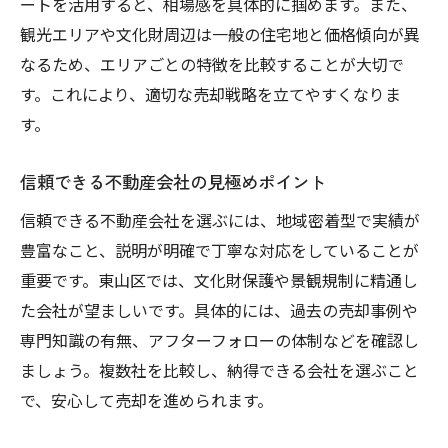
売却活動での詐欺やトラブル防止策
ートを活用すると、相場感を具体的に掴めます。また、
観光エリアや文化財周辺は一般の住宅地と価格傾向が異
東山区の不動産売却で失敗しないための対
なるため、エリアごとの特徴を比較することが大切で
策
す。これにより、適切な売却戦略を立てやすくなりま
納得の売却を叶えるための最終チェック
す。
不動産売却前の最終確認ポイントまとめ
重要書類や契約内容の最終チェック手順
信頼できる不動産会社の見極めポイント
売却後の税務申告・手続きの流れ
信頼できる不動産会社を選ぶには、地域密着型で実績が
引渡し時に注意したいトラブル回避策
豊富なこと、説明が明確で丁寧な対応をしていることが
納得できる不動産売却を実現するために
重要です。東山区では、文化財保護や景観規制に精通し
東山区で安心して売却を完結させる方法
た会社が望ましいです。具体的には、過去の売却事例や
専門知識の有無、アフターフォローの体制などを確認し
ましょう。複数社を比較し、納得できる会社を選ぶこと
で、安心して売却を進められます。