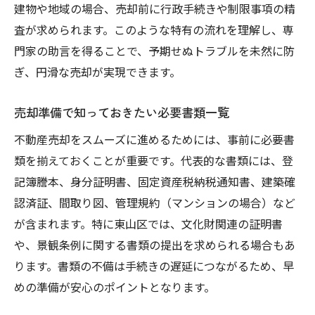
建物や地域の場合、売却前に行政手続きや制限事項の精
東山区特有の条例や規約に注意しよう
査が求められます。このような特有の流れを理解し、専
売却手続きの各ステップと提出書類一覧
門家の助言を得ることで、予期せぬトラブルを未然に防
行政手続きで必要となる事前確認事項
ぎ、円滑な売却が実現できます。
トラブルを防ぐための規制理解と対策
専門家と連携したスムーズな売却手順
売却準備で知っておきたい必要書類一覧
専門家活用で安心の売却を実現する方法
不動産売却をスムーズに進めるためには、事前に必要書
不動産売却で頼れる専門家の選び方ポイン
類を揃えておくことが重要です。代表的な書類には、登
ト
記簿謄本、身分証明書、固定資産税納税通知書、建築確
認済証、間取り図、管理規約（マンションの場合）など
司法書士や税理士の役割と依頼タイミング
が含まれます。特に東山区では、文化財関連の証明書
東山区で必要な専門知識と相談の進め方
や、景観条例に関する書類の提出を求められる場合もあ
売却活動を円滑にする専門家のサポート例
ります。書類の不備は手続きの遅延につながるため、早
専門家活用でトラブル回避を実現するコツ
めの準備が安心のポイントとなります。
信頼できるパートナー選びの基準とは