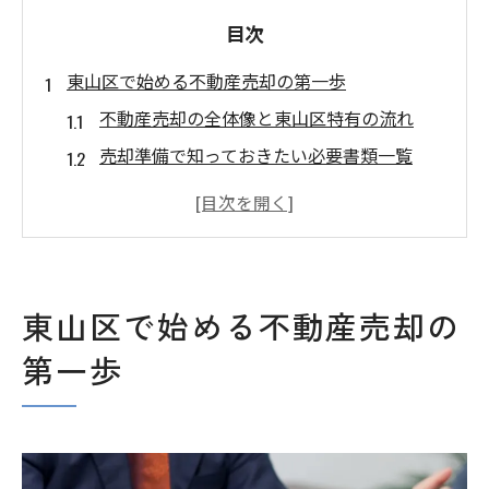
目次
東山区で始める不動産売却の第一歩
不動産売却の全体像と東山区特有の流れ
売却準備で知っておきたい必要書類一覧
不動産売却査定の基礎知識と依頼時の注意
点
東山区の不動産相場を正しく把握する方法
信頼できる不動産会社の見極めポイント
東山区で始める不動産売却の
不動産売却を始める前に押さえたい心構え
第一歩
文化財保護区域での売却時の注意点
不動産売却と文化財保護区域の規制の関係
文化財指定有無の調査と売却時の影響
東山区ならではの建築規制に注意しよう