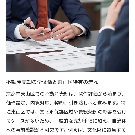
売却手続きで必要な追加書類と確認事項
文化財保護区域内での査定ポイント解説
専門家に相談したい文化財保護区域の事項
不動産売却を成功させるための準備とは
不動産売却前に準備すべき書類とチェック
項目
物件の魅力を高める清掃と修繕のコツ
内覧対応時の注意点と印象アップの工夫
不動産売却の全体像と東山区特有の流れ
売却活動に向けた適正価格設定の考え方
京都市東山区での不動産売却は、物件評価から始まり、
不動産売却時の現地調査ポイントまとめ
価格設定、内覧対応、契約、引き渡しへと進みます。特
東山区の特性を活かした売却準備術
に東山区では、文化財保護区域や景観条例の影響を受け
るケースが多いため、一般的な売却手順に加え、自治体
地域規制を踏まえた売却手続きの流れ
への事前確認が不可欠です。例えば、文化財に該当する
不動産売却に関わる地域規制の基本解説