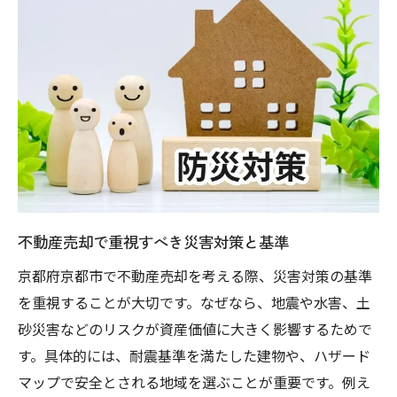
災害に強い住宅メーカー選びと比較ポイン
ト
液状化マップ活用で安心な住まいを見極め
る
賢く選びたい災害リスクの少ない住宅の条
件
不動産売却で役立つ家の防災性能の見分け
方
不動産売却で重視すべき災害対策と基準
地盤や液状化マップから見る安全な住まい
京都府京都市で不動産売却を考える際、災害対策の基準
不動産売却時の地盤調査ポイントとは
を重視することが大切です。なぜなら、地震や水害、土
京都府の液状化マップを活かす物件選び
砂災害などのリスクが資産価値に大きく影響するためで
地盤が強いエリアの見極めと安心住宅
す。具体的には、耐震基準を満たした建物や、ハザード
液状化リスクと資産価値の関係性を理解
マップで安全とされる地域を選ぶことが重要です。例え