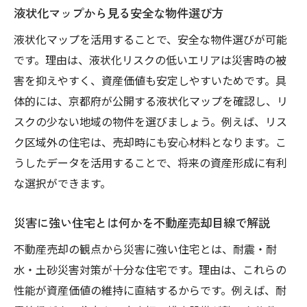
液状化マップから見る安全な物件選び方
土砂災害警戒区域の家を買う際の注意点
液状化マップを活用することで、安全な物件選びが可能
売買 許可やリスクを踏まえた資産形成
です。理由は、液状化リスクの低いエリアは災害時の被
警戒区域でも資産価値を守るための工夫
害を抑えやすく、資産価値も安定しやすいためです。具
不動産売却時に知っておきたいリスク対策
体的には、京都府が公開する液状化マップを確認し、リ
不動産売却での災害リスク事前チェック法
スクの少ない地域の物件を選びましょう。例えば、リス
地震や水害リスクの確認と対策ポイント
ク区域外の住宅は、売却時にも安心材料となります。こ
液状化や土砂災害区域での売却戦略
うしたデータを活用することで、将来の資産形成に有利
保険の活用で不動産売却リスクを軽減
な選択ができます。
買い手が安心する災害対策の伝え方
災害に強い住宅とは何かを不動産売却目線で解説
不動産売却時に必須の安全情報整理術
不動産売却の観点から災害に強い住宅とは、耐震・耐
地域の災害リスクが少ない理由と土地選びのコ
水・土砂災害対策が十分な住宅です。理由は、これらの
ツ
性能が資産価値の維持に直結するからです。例えば、耐
京都 災害 少ない理由と不動産売却の関係