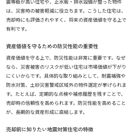
震等級が高い住宅や、止水板・排水設備が整った物件
災害リスクが少ない土地の特徴と見極め方
は、災害時の被害軽減に役立ちます。こうした住宅は、
安全な地域で資産価値を高める不動産売却
売却時にも評価されやすく、将来の資産価値を守る上で
術
有利です。
液状化マップを活かした土地選びのポイン
ト
資産価値を守るための防災性能の重要性
買っては いけないエリアの判断基準
資産価値を守る上で、防災性能は非常に重要です。なぜ
将来を見据えた安全な土地の選び方
なら、災害被害のリスクが低い住宅は市場価値が下がり
長く安心して暮らせる家の選び方と売却準備
にくいからです。具体的な取り組みとして、耐震補強や
防水対策、土砂災害警戒区域外の物件選定が挙げられま
不動産売却に強い安心住宅の選び方
す。たとえば、定期的な点検や補修履歴を残すことで、
長期的な安全性を考慮した家選びのポイン
売却時の信頼性を高められます。防災性能を高めること
ト
が、長期的な資産形成に直結します。
資産価値を維持する住宅の要件と工夫
家族を守る住まいの防災対策と売却効果
売却前に知りたい地震対策住宅の特徴