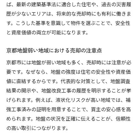
地震に強い家の条件と不動産売却のコツ
ば、最新の建築基準法に適合した住宅や、過去の災害履
安全な土地選びで資産を守る方法
歴が少ないエリアは、将来的な売却時にも有利に働きま
もしもの災害時に備えた住宅の特徴を解説
す。こうした基準を意識して物件を選ぶことで、安全性
と資産価値の両立が可能になります。
災害に強い住宅の設備と不動産売却の関係
避難動線や間取りの安全設計ポイント
京都地盤弱い地域における売却の注意点
不動産売却で注目される防災装備の具体例
京都市には地盤が弱い地域も多く、売却時には注意が必
京都市の災害リスクに備える住宅設計法
要です。なぜなら、地盤の強度は住宅の安全性や資産価
高床構造や耐震等級の違いを解説
値に直結するからです。代表的な対策として、地盤調査
災害に備えた住まいの価値向上策
結果の開示や、地盤改良工事の履歴を明示することが挙
土砂災害警戒区域における資産価値の考え方
げられます。例えば、液状化リスクが高い地域では、補
不動産売却時に知る土砂災害警戒区域の重
強工事済みの証明を用意することで、買主の安心感を高
要性
められます。地盤の状況を正確に伝えることが、信頼性
土砂災害特別警戒区域 資産価値への影響
の高い取引につながります。
警戒区域での家選びと売却時のリスク対策