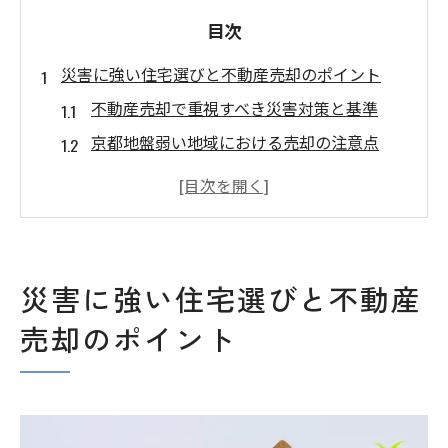
目次
災害に強い住宅選びと不動産売却のポイント
不動産売却で重視すべき災害対策と基準
京都地盤弱い地域における売却の注意点
液状化マップから見る安全な物件選び方
災害に強い住宅とは何かを不動産売却目線
で解説
資産価値を守るための防災性能の重要性
災害に強い住宅選びと不動産
売却前に知りたい地震対策住宅の特徴
売却のポイント
京都府京都市で安心を叶える家の条件とは
京都市で不動産売却時に重視すべき安全条
件
京都 地震に強い地域の家を選ぶコツ