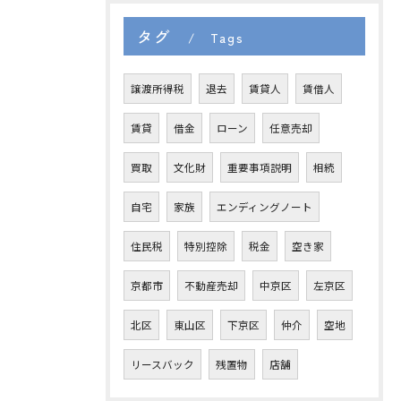
タグ
Tags
譲渡所得税
退去
賃貸人
賃借人
賃貸
借金
ローン
任意売却
買取
文化財
重要事項説明
相続
自宅
家族
エンディングノート
住民税
特別控除
税金
空き家
京都市
不動産売却
中京区
左京区
北区
東山区
下京区
仲介
空地
リースバック
残置物
店舗